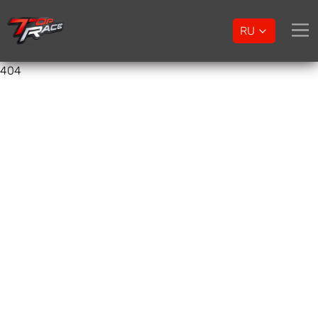
RU
404